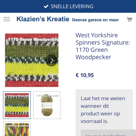
SNELLE LEVERING
Ga
direct
naar
de
West Yorkshire
hoofdinhoud
Spinners Signature:
1170 Green
Woodpecker
€ 10,95
Laat het me weten
wanneer dit
product weer op
voorraad is.