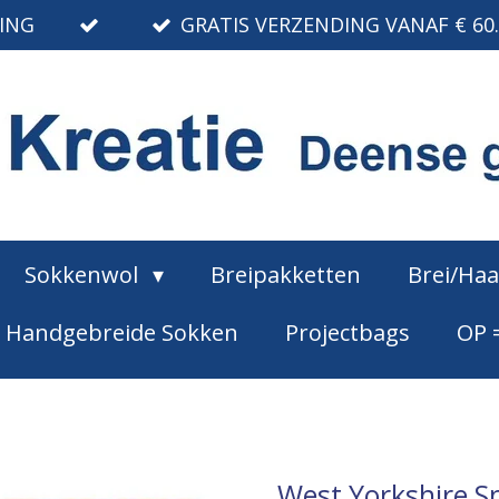
RING
GRATIS VERZENDING VANAF € 60
Sokkenwol
Breipakketten
Brei/Ha
Handgebreide Sokken
Projectbags
OP 
West Yorkshire Sp