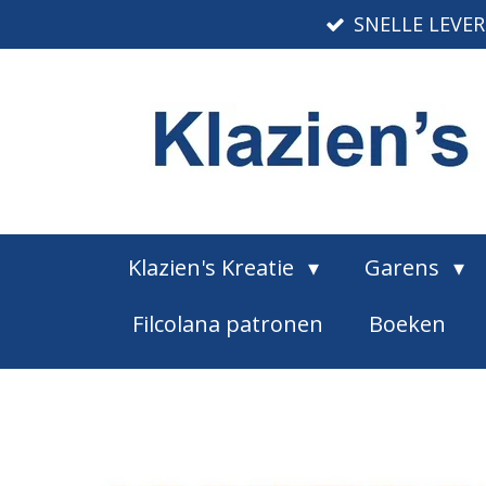
SNELLE LEVE
Ga
direct
naar
de
hoofdinhoud
Klazien's Kreatie
Garens
Filcolana patronen
Boeken