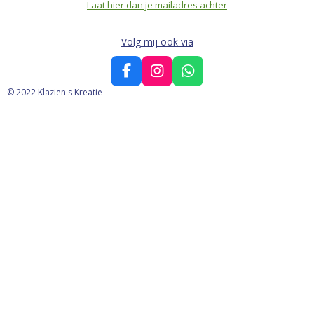
Laat hier dan je mailadres achter
Volg mij ook via
F
I
W
a
n
h
© 2022 Klazien's Kreatie
c
s
a
e
t
t
b
a
s
o
g
A
o
r
p
k
a
p
m