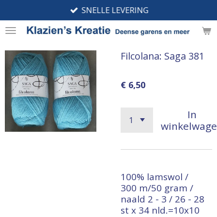
SNELLE LEVERING
Ga
direct
naar
de
Filcolana: Saga 381
hoofdinhoud
€ 6,50
In
winkelwag
100% lamswol /
300 m/50 gram /
naald 2 - 3 / 26 - 28
st x 34 nld.=10x10