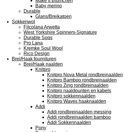
Make It Blümchen
Baby merino
Durable
Glans/Breikatoen
Sokkenwol
Filcolana Arwetta
West Yorkshire Spinners-Signature
Durable Soqs
Pro Lana
Kremke Soul Wool
Rico Design
Brei/Haak fournituren
Brei/Haak naalden
Knitpro
Knitpro Nova Metal rondbreinaalden
Knitpro Bamboo rondbreinaalden
Knitpro Zing rondbreinaalden
Knitpro naaldpunten en kabels
Knitpro sokkennaalden
Knitpro Waves haaknaalden
Addi
Addi rondbreinaalden messing
Addi rondbreinaalden bamboo
Addi Sokkennaalden
Pony