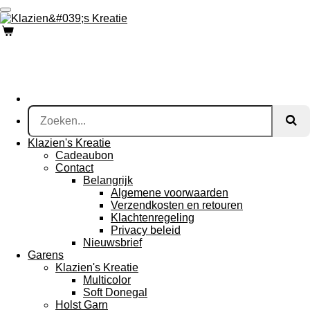
Ga
direct
naar
de
hoofdinhoud
Klazien's Kreatie
Cadeaubon
Contact
Belangrijk
Algemene voorwaarden
Verzendkosten en retouren
Klachtenregeling
Privacy beleid
Nieuwsbrief
Garens
Klazien's Kreatie
Multicolor
Soft Donegal
Holst Garn