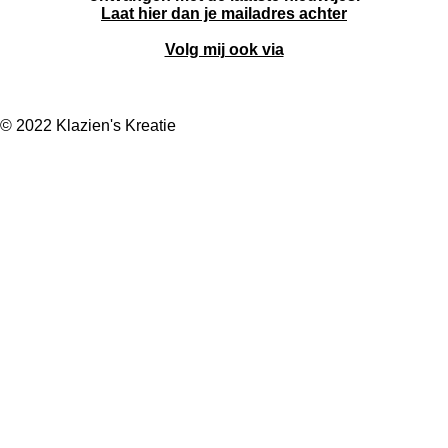
Laat hier dan je mailadres achter
Volg mij ook via
F
I
W
a
n
h
© 2022 Klazien's Kreatie
c
s
a
e
t
t
b
a
s
o
g
A
o
r
p
k
a
p
m