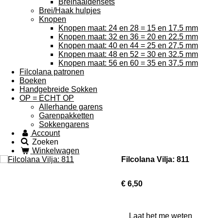
Breinaaldensets
Brei/Haak hulpjes
Knopen
Knopen maat: 24 en 28 = 15 en 17.5 mm
Knopen maat: 32 en 36 = 20 en 22.5 mm
Knopen maat: 40 en 44 = 25 en 27.5 mm
Knopen maat: 48 en 52 = 30 en 32.5 mm
Knopen maat: 56 en 60 = 35 en 37.5 mm
Filcolana patronen
Boeken
Handgebreide Sokken
OP = ECHT OP
Allerhande garens
Garenpakketten
Sokkengarens
Account
Zoeken
Winkelwagen
Filcolana Vilja: 811
€ 6,50
Laat het me weten