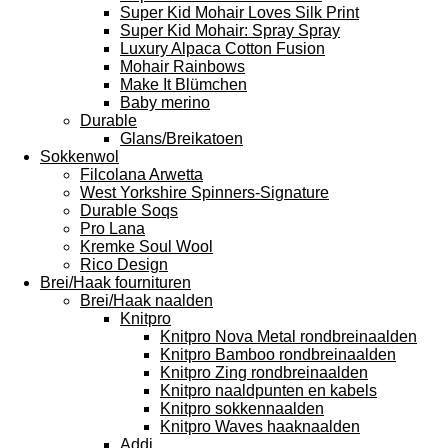
Super Kid Mohair Loves Silk Print
Super Kid Mohair: Spray Spray
Luxury Alpaca Cotton Fusion
Mohair Rainbows
Make It Blümchen
Baby merino
Durable
Glans/Breikatoen
Sokkenwol
Filcolana Arwetta
West Yorkshire Spinners-Signature
Durable Soqs
Pro Lana
Kremke Soul Wool
Rico Design
Brei/Haak fournituren
Brei/Haak naalden
Knitpro
Knitpro Nova Metal rondbreinaalden
Knitpro Bamboo rondbreinaalden
Knitpro Zing rondbreinaalden
Knitpro naaldpunten en kabels
Knitpro sokkennaalden
Knitpro Waves haaknaalden
Addi