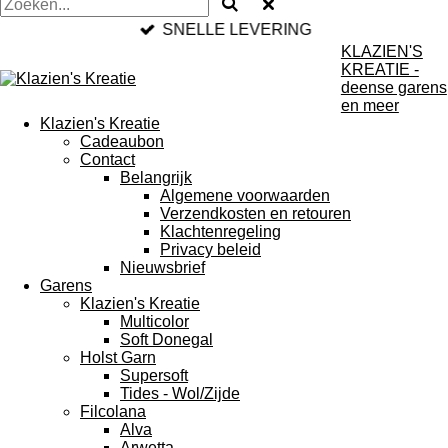
SNELLE LEVERING
KLAZIEN'S
KREATIE -
deense garens
en meer
Klazien's Kreatie
Cadeaubon
Contact
Belangrijk
Algemene voorwaarden
Verzendkosten en retouren
Klachtenregeling
Privacy beleid
Nieuwsbrief
Garens
Klazien's Kreatie
Multicolor
Soft Donegal
Holst Garn
Supersoft
Tides - Wol/Zijde
Filcolana
Alva
Arwetta