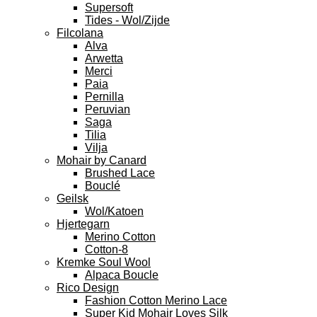
Supersoft
Tides - Wol/Zijde
Filcolana
Alva
Arwetta
Merci
Paia
Pernilla
Peruvian
Saga
Tilia
Vilja
Mohair by Canard
Brushed Lace
Bouclé
Geilsk
Wol/Katoen
Hjertegarn
Merino Cotton
Cotton-8
Kremke Soul Wool
Alpaca Boucle
Rico Design
Fashion Cotton Merino Lace
Super Kid Mohair Loves Silk