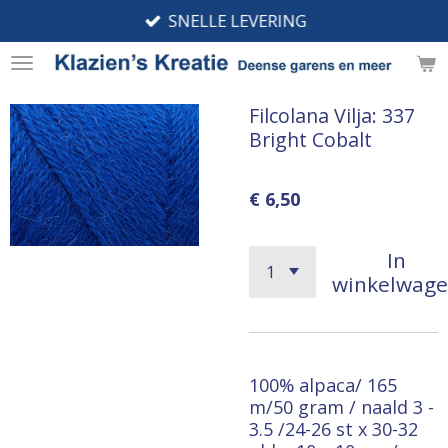
SNELLE LEVERING
Ga
direct
naar
de
Filcolana Vilja: 337
hoofdinhoud
Bright Cobalt
€ 6,50
In
winkelwag
100% alpaca/ 165
m/50 gram / naald 3 -
3.5 /24-26 st x 30-32