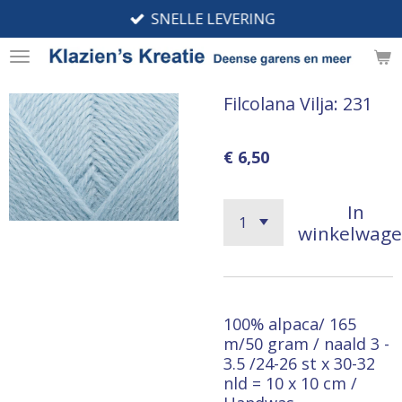
SNELLE LEVERING
Ga
direct
naar
de
Filcolana Vilja: 231
hoofdinhoud
€ 6,50
In
winkelwag
100% alpaca/ 165
m/50 gram / naald 3 -
3.5 /24-26 st x 30-32
nld = 10 x 10 cm /