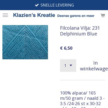
SNELLE LEVERING
Ga
direct
naar
de
Filcolana Vilja: 231
hoofdinhoud
Delphinium Blue
€ 6,50
In
winkelwag
100% alpaca/ 165
m/50 gram / naald 3 -
3.5 /24-26 st x 30-32