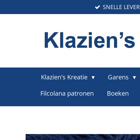
SNELLE LEVE
Ga
direct
naar
de
hoofdinhoud
Klazien's Kreatie
Garens
Filcolana patronen
Boeken