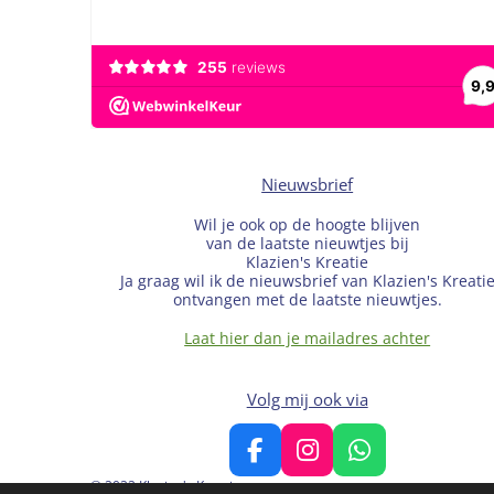
Nieuwsbrief
Wil je ook op de hoogte blijven
van de laatste nieuwtjes bij
Klazien's Kreatie
Ja graag wil ik de nieuwsbrief van Klazien's Kreati
ontvangen met de laatste nieuwtjes.
Laat hier dan je mailadres achter
Volg mij ook via
F
I
W
a
n
h
© 2022 Klazien's Kreatie