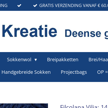
RING
GRATIS VERZENDING VANAF € 60.
Sokkenwol
Breipakketten
Brei/Haa
Handgebreide Sokken
Projectbags
OP 
Filcolana Vilja: 