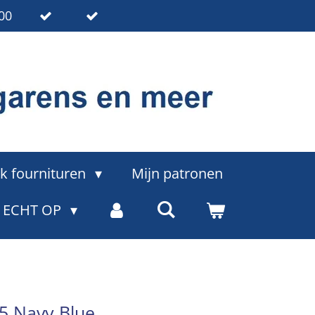
00
k fournituren
Mijn patronen
= ECHT OP
145 Navy Blue