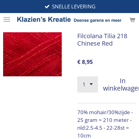
SNELLE LEVERING
Ga
direct
naar
de
Filcolana Tilia 218
hoofdinhoud
Chinese Red
€ 8,95
In
winkelwage
70% mohair/30%zijde -
25 gram = 210 meter -
nld:2.5-4.5 - 22-28st =
10cm