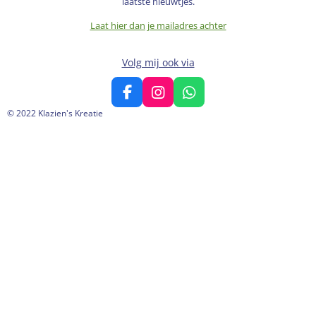
laatste nieuwtjes.
Laat hier dan je mailadres achter
Volg mij ook via
F
I
W
a
n
h
© 2022 Klazien's Kreatie
c
s
a
e
t
t
b
a
s
o
g
A
o
r
p
k
a
p
m