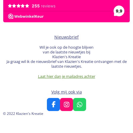
Nieuwsbrief
Wil je ook op de hoogte blijven
van de laatste nieuwtjes bij
Klazien's Kreatie
Ja graag wil ik de nieuwsbrief van Klazien's Kreatie ontvangen met de
laatste nieuwtjes.
Laat hier dan je mailadres achter
Volg mij ook via
F
I
W
a
n
h
© 2022 Klazien's Kreatie
c
s
a
e
t
t
b
a
s