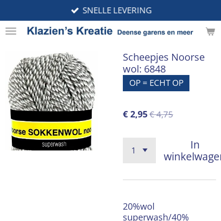
SNELLE LEVERING
Ga
direct
naar
de
Scheepjes Noorse
hoofdinhoud
wol: 6848
OP = ECHT OP
€ 2,95
€ 4,75
In
winkelwage
20%wol
superwash/40%