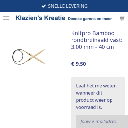
SNELLE LEVERING
Ga
direct
naar
de
Knitpro Bamboo
hoofdinhoud
rondbreinaald vast:
3.00 mm - 40 cm
€ 9,50
Laat het me weten
wanneer dit
product weer op
voorraad is.