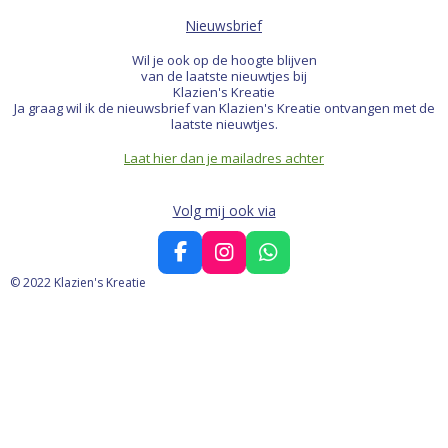
Nieuwsbrief
Wil je ook op de hoogte blijven
van de laatste nieuwtjes bij
Klazien's Kreatie
Ja graag wil ik de nieuwsbrief van Klazien's Kreatie ontvangen met de
laatste nieuwtjes.
Laat hier dan je mailadres achter
Volg mij ook via
F
I
W
a
n
h
© 2022 Klazien's Kreatie
c
s
a
e
t
t
b
a
s
o
g
A
o
r
p
k
a
p
m