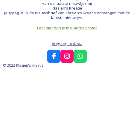
van de laatste nieuwtjes bij
Klazien's Kreatie
Ja graag wil ik de nieuwsbrief van Klazien's Kreatie ontvangen met de
laatste nieuwtjes.
Laat hier dan je mailadres achter
Volg mij ook via
F
I
W
a
n
h
© 2022 Klazien's Kreatie
c
s
a
e
t
t
b
a
s
o
g
A
o
r
p
k
a
p
m