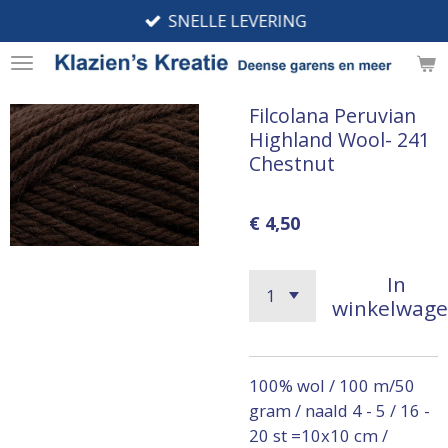
SNELLE LEVERING
Ga
direct
naar
de
Filcolana Peruvian
hoofdinhoud
Highland Wool- 241
Chestnut
€ 4,50
In
winkelwag
100% wol / 100 m/50
gram / naald 4 - 5 / 16 -
20 st =10x10 cm /