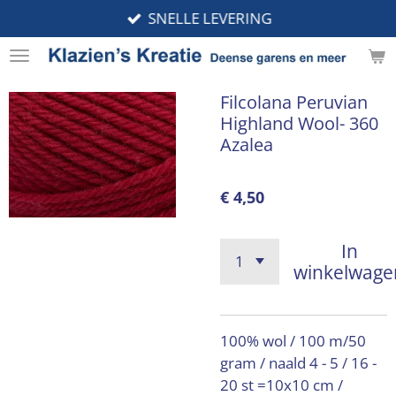
SNELLE LEVERING
Ga
direct
naar
de
Filcolana Peruvian
hoofdinhoud
Highland Wool- 360
Azalea
€ 4,50
In
winkelwage
100% wol / 100 m/50
gram / naald 4 - 5 / 16 -
20 st =10x10 cm /