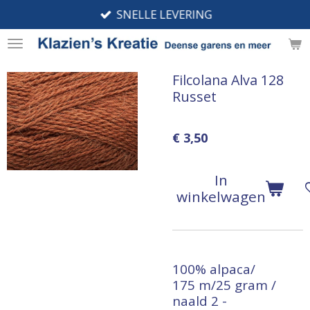
SNELLE LEVERING
Ga
direct
naar
de
Filcolana Alva 128
hoofdinhoud
Russet
€ 3,50
In
winkelwagen
100% alpaca/
175 m/25 gram /
naald 2 -