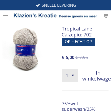
SNELLE LEVERING
Ga
direct
naar
de
Tropical Lane
hoofdinhoud
Calzepiu: 702
OP = ECHT OP
€ 5,00
€ 7,95
In
winkelwag
75%wol
superwash/25%