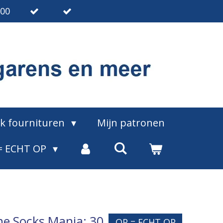
.00
ak fournituren
Mijn patronen
= ECHT OP
ane Socks Mania: 30
OP = ECHT OP