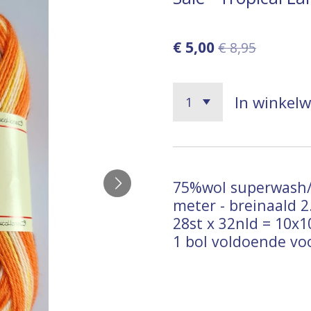
€ 5,00
€ 8,95
In winkel
75%wol superwash/
meter - breinaald 2.
28st x 32nld = 10
1 bol voldoende vo