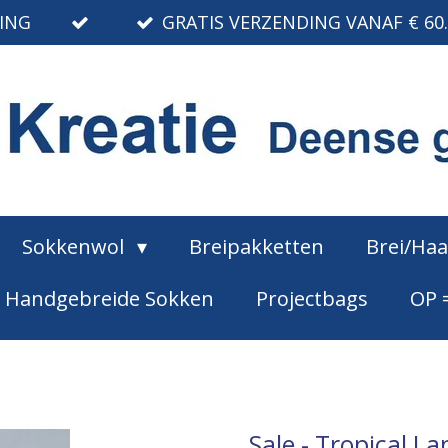
RING
GRATIS VERZENDING VANAF € 60
Sokkenwol
Breipakketten
Brei/Ha
Handgebreide Sokken
Projectbags
OP 
Sale - Tropical L