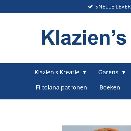
SNELLE LEVE
Ga
direct
naar
de
hoofdinhoud
Klazien's Kreatie
Garens
Filcolana patronen
Boeken