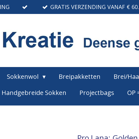
RING
GRATIS VERZENDING VANAF € 60
Sokkenwol
Breipakketten
Brei/Ha
Handgebreide Sokken
Projectbags
OP 
Pro Lana: Golden