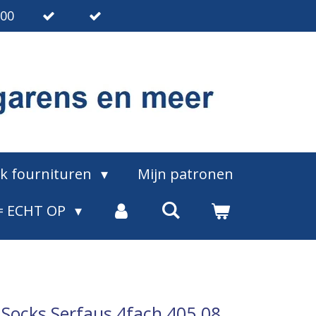
.00
ak fournituren
Mijn patronen
= ECHT OP
 Socks Serfaus 4fach 405.08