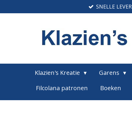
SNELLE LEVE
Ga
direct
naar
de
hoofdinhoud
Klazien's Kreatie
Garens
Filcolana patronen
Boeken