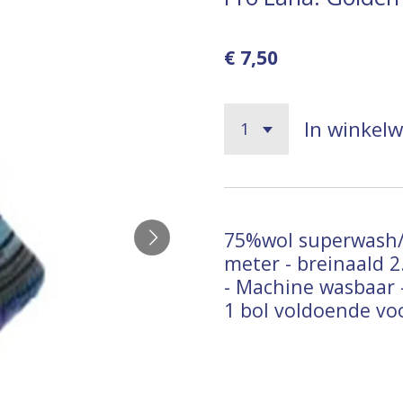
€ 7,50
In winkel
75%wol superwash/
meter - breinaald 2.
- Machine wasbaar 
1 bol voldoende vo