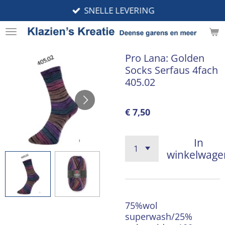
SNELLE LEVERING
Ga
direct
naar
de
Pro Lana: Golden
hoofdinhoud
Socks Serfaus 4fach
405.02
€ 7,50
In
winkelwage
75%wol
superwash/25%