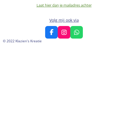
Laat hier dan je mailadres achter
Volg mij ook via
F
I
W
a
n
h
© 2022 Klazien's Kreatie
c
s
a
e
t
t
b
a
s
o
g
A
o
r
p
k
a
p
m