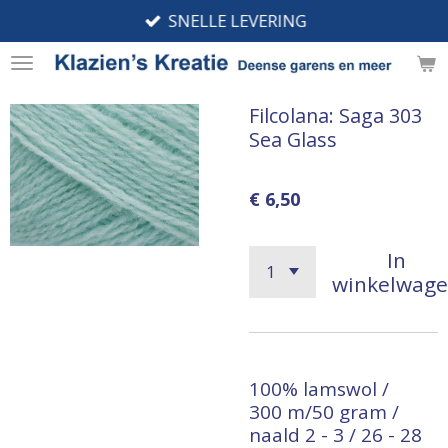
SNELLE LEVERING
Ga
direct
naar
de
Filcolana: Saga 303
hoofdinhoud
Sea Glass
€ 6,50
In
winkelwag
100% lamswol /
300 m/50 gram /
naald 2 - 3 / 26 - 28