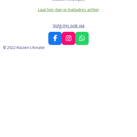
Laat hier dan je mailadres achter
Volg mij ook via
F
I
W
a
n
h
© 2022 Klazien's Kreatie
c
s
a
e
t
t
b
a
s
o
g
A
o
r
p
k
a
p
m