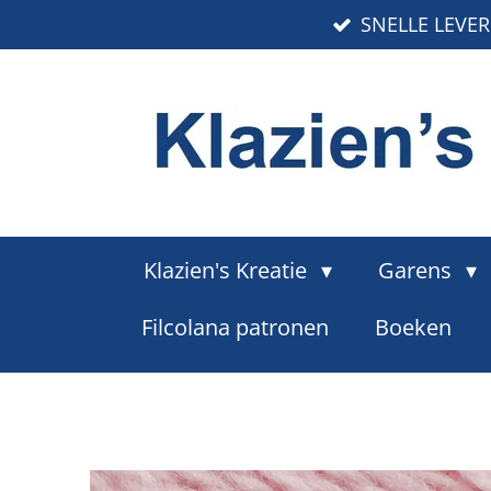
SNELLE LEVE
Ga
direct
naar
de
hoofdinhoud
Klazien's Kreatie
Garens
Filcolana patronen
Boeken