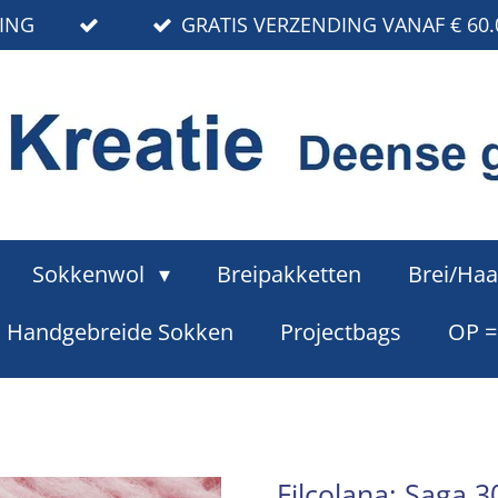
RING
GRATIS VERZENDING VANAF € 60.
Sokkenwol
Breipakketten
Brei/Haa
Handgebreide Sokken
Projectbags
OP 
Filcolana: Saga 3