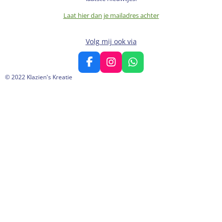
Laat hier dan je mailadres achter
Volg mij ook via
F
I
W
a
n
h
© 2022 Klazien's Kreatie
c
s
a
e
t
t
b
a
s
o
g
A
o
r
p
k
a
p
m