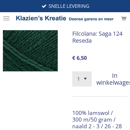
SNELLE LEVERING
Ga
direct
naar
de
Filcolana: Saga 124
hoofdinhoud
Reseda
€ 6,50
In
winkelwage
100% lamswol /
300 m/50 gram /
naald 2 - 3 / 26 - 28