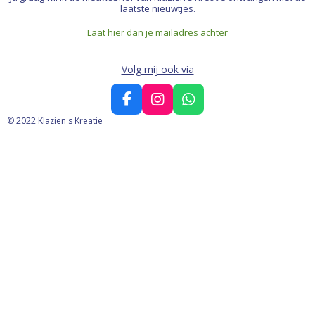
laatste nieuwtjes.
Laat hier dan je mailadres achter
Volg mij ook via
F
I
W
a
n
h
© 2022 Klazien's Kreatie
c
s
a
e
t
t
b
a
s
o
g
A
o
r
p
k
a
p
m