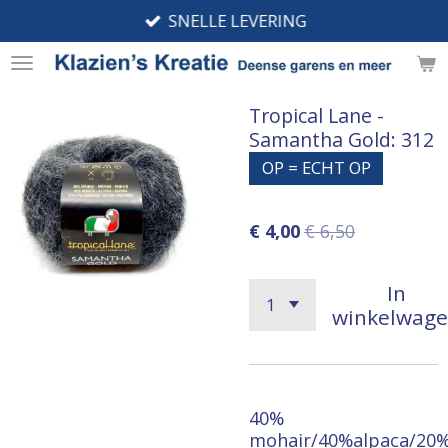
SNELLE LEVERING
Ga
direct
naar
de
Tropical Lane -
hoofdinhoud
Samantha Gold: 312
OP = ECHT OP
€ 4,00
€ 6,50
In
winkelwag
40%
mohair/40%alpaca/20