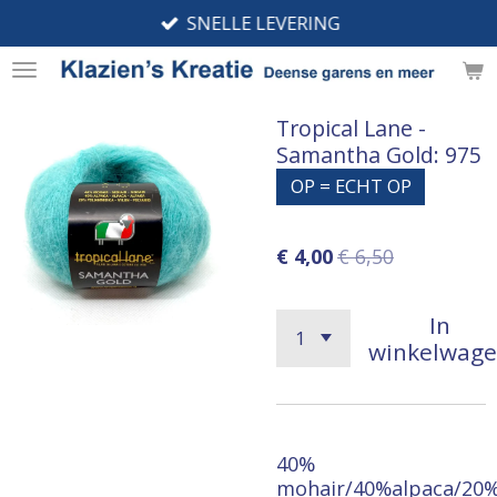
SNELLE LEVERING
Ga
direct
naar
de
Tropical Lane -
hoofdinhoud
Samantha Gold: 975
OP = ECHT OP
€ 4,00
€ 6,50
In
winkelwag
40%
mohair/40%alpaca/20