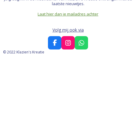
laatste nieuwtjes.
Laat hier dan je mailadres achter
Volg mij ook via
F
I
W
a
n
h
© 2022 Klazien's Kreatie
c
s
a
e
t
t
b
a
s
o
g
A
o
r
p
k
a
p
m