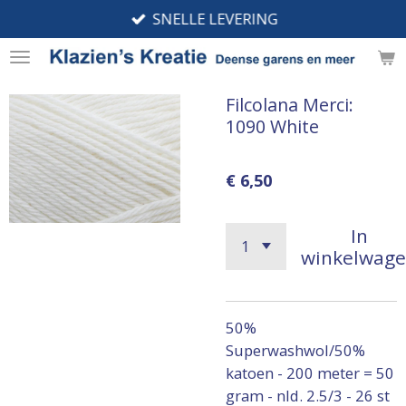
SNELLE LEVERING
Ga
direct
naar
de
Filcolana Merci:
hoofdinhoud
1090 White
€ 6,50
In
winkelwag
50%
Superwashwol/50%
katoen - 200 meter = 50
gram - nld. 2.5/3 - 26 st