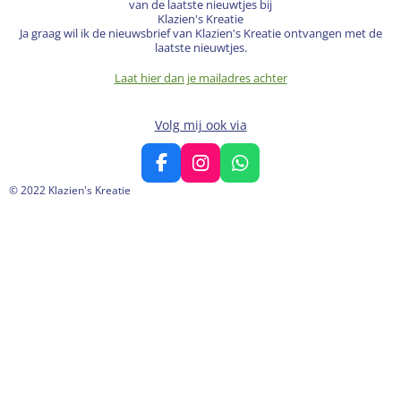
van de laatste nieuwtjes bij
Klazien's Kreatie
Ja graag wil ik de nieuwsbrief van Klazien's Kreatie ontvangen met de
laatste nieuwtjes.
Laat hier dan je mailadres achter
Volg mij ook via
F
I
W
a
n
h
© 2022 Klazien's Kreatie
c
s
a
e
t
t
b
a
s
o
g
A
o
r
p
k
a
p
m