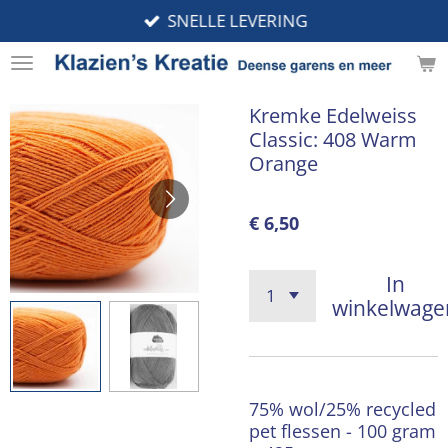
SNELLE LEVERING
Ga
direct
naar
de
Kremke Edelweiss
hoofdinhoud
Classic: 408 Warm
Orange
€ 6,50
In
winkelwage
75% wol/25% recycled
pet flessen - 100 gram