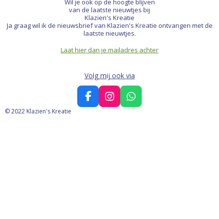
Wil je ook op de hoogte blijven
van de laatste nieuwtjes bij
Klazien's Kreatie
Ja graag wil ik de nieuwsbrief van Klazien's Kreatie ontvangen met de
laatste nieuwtjes.
Laat hier dan je mailadres achter
Volg mij ook via
F
I
W
a
n
h
© 2022 Klazien's Kreatie
c
s
a
e
t
t
b
a
s
o
g
A
o
r
p
k
a
p
m