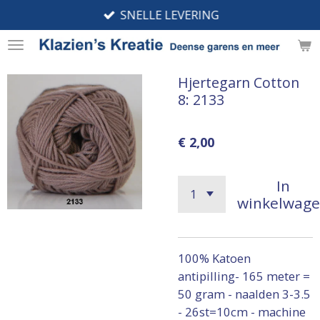
SNELLE LEVERING
Ga
direct
naar
de
Hjertegarn Cotton
hoofdinhoud
8: 2133
€ 2,00
In
winkelwag
100% Katoen
antipilling- 165 meter =
50 gram - naalden 3-3.5
- 26st=10cm - machine