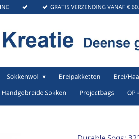
RING
GRATIS VERZENDING VANAF € 60
Sokkenwol
Breipakketten
Brei/Ha
Handgebreide Sokken
Projectbags
OP 
Durable Soqs: 32