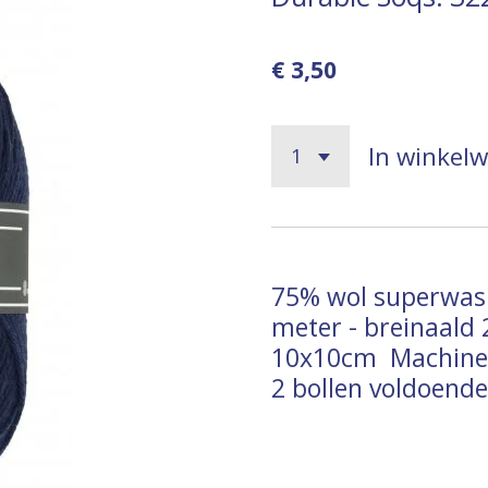
€ 3,50
In winkel
75% wol superwas
meter - breinaald 2
10x10cm
Machin
2 bollen voldoende