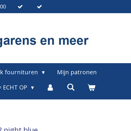
.00
ak fournituren
Mijn patronen
= ECHT OP
2 night blue