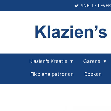
SNELLE LEVE
Ga
direct
naar
de
hoofdinhoud
Klazien's Kreatie
Garens
Filcolana patronen
Boeken