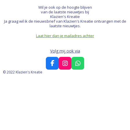
Wil je ook op de hoogte blijven
van de laatste nieuwtjes bij
Klazien's Kreatie
Ja graag wil ik de nieuwsbrief van Klazien's Kreatie ontvangen met de
laatste nieuwtjes.
Laat hier dan je mailadres achter
Volg mij ook via
F
I
W
a
n
h
© 2022 Klazien's Kreatie
c
s
a
e
t
t
b
a
s
o
g
A
o
r
p
k
a
p
m