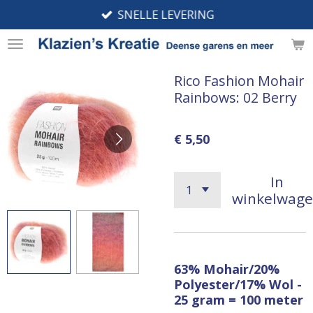
SNELLE LEVERING
Ga
direct
naar
de
Rico Fashion Mohair
hoofdinhoud
Rainbows: 02 Berry
€ 5,50
In
winkelwag
63% Mohair/20%
Polyester/17% Wol -
25 gram = 100 meter