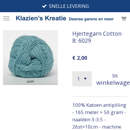
SNELLE LEVERING
Ga
direct
naar
de
Hjertegarn Cotton
hoofdinhoud
8: 6029
€ 2,00
In
winkelwag
100% Katoen antipilling
- 165 meter = 50 gram -
naalden 3-3.5 -
26st=10cm - machine