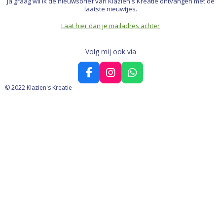
Ja graag wil ik de nieuwsbrief van Klazien's Kreatie ontvangen met de
laatste nieuwtjes.
Laat hier dan je mailadres achter
Volg mij ook via
F
I
W
a
n
h
© 2022 Klazien's Kreatie
c
s
a
e
t
t
b
a
s
o
g
A
o
r
p
k
a
p
m