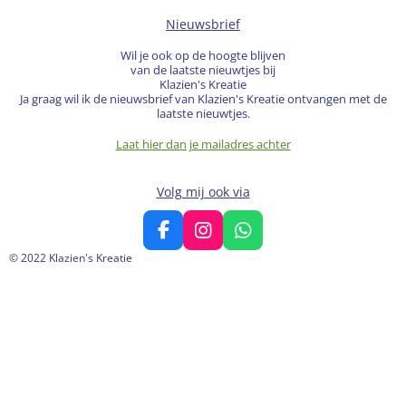
Nieuwsbrief
Wil je ook op de hoogte blijven
van de laatste nieuwtjes bij
Klazien's Kreatie
Ja graag wil ik de nieuwsbrief van Klazien's Kreatie ontvangen met de
laatste nieuwtjes.
Laat hier dan je mailadres achter
Volg mij ook via
F
I
W
a
n
h
© 2022 Klazien's Kreatie
c
s
a
e
t
t
b
a
s
o
g
A
o
r
p
k
a
p
m