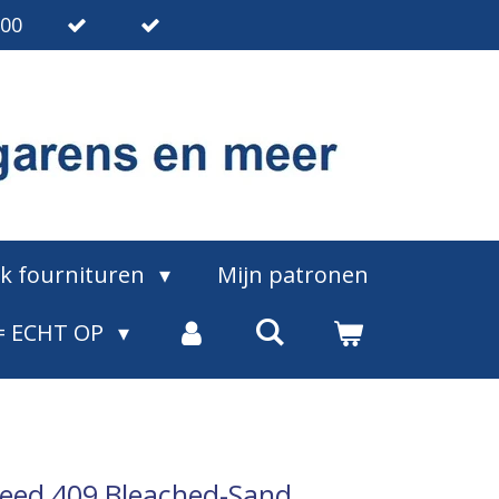
.00
ak fournituren
Mijn patronen
= ECHT OP
weed 409 Bleached-Sand