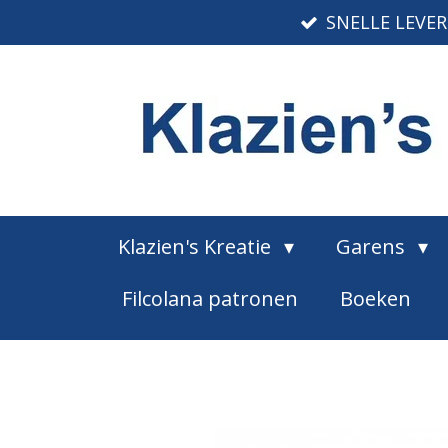
SNELLE LEVE
Ga
direct
naar
de
hoofdinhoud
Klazien's Kreatie
Garens
Filcolana patronen
Boeken