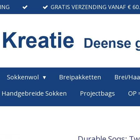
RING
GRATIS VERZENDING VANAF € 60
Sokkenwol
Breipakketten
Brei/Ha
Handgebreide Sokken
Projectbags
OP 
Durable Soqs: T