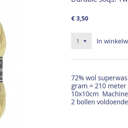
€ 3,50
In winkel
72% wol superwash
gram = 210 meter -
10x10cm
Machin
2 bollen voldoende