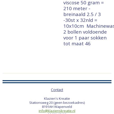
viscose 50 gram =
210 meter -
breinaald 2.5 / 3
-30st x 32nld =
10x10cm
Machinewa
2 bollen voldoende
voor 1 paar sokken
tot maat 46
Contact
Klazien's Kreatie
Stationsweg 20 (geen bezoekadres)
8191AH Wapenveld
info@klazienskreatie.nl