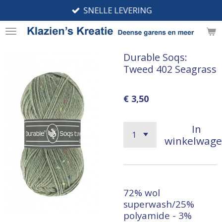
SNELLE LEVERING
Ga
direct
naar
de
Durable Soqs:
hoofdinhoud
Tweed 402 Seagrass
€ 3,50
In
winkelwag
72% wol
superwash/25%
polyamide - 3%