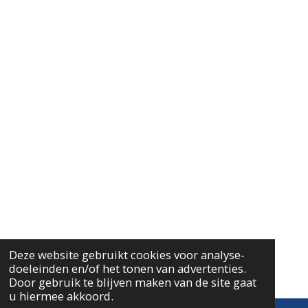
b
a
s
o
g
A
o
r
p
k
a
p
m
Deze website gebruikt cookies voor analyse-
doeleinden en/of het tonen van advertenties.
Door gebruik te blijven maken van de site gaat
u hiermee akkoord.