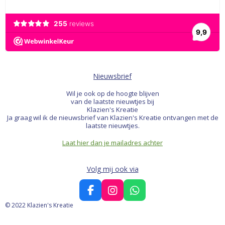
Nieuwsbrief
Wil je ook op de hoogte blijven
van de laatste nieuwtjes bij
Klazien's Kreatie
Ja graag wil ik de nieuwsbrief van Klazien's Kreatie ontvangen met de
laatste nieuwtjes.
Laat hier dan je mailadres achter
Volg mij ook via
F
I
W
a
n
h
© 2022 Klazien's Kreatie
c
s
a
e
t
t