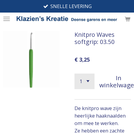
SNELLE LEVERING
Ga
direct
naar
de
Knitpro Waves
hoofdinhoud
softgrip: 03.50
€ 3,25
In
winkelwag
De knitpro wave zijn
heerlijke haaknaalden
om mee te werken.
Ze hebben een zachte