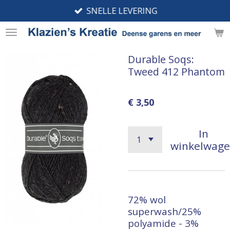
SNELLE LEVERING
Ga
direct
naar
de
Durable Soqs:
hoofdinhoud
Tweed 412 Phantom
€ 3,50
In
winkelwag
72% wol
superwash/25%
polyamide - 3%