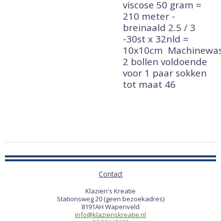
viscose 50 gram =
210 meter -
breinaald 2.5 / 3
-30st x 32nld =
10x10cm
Machinewa
2 bollen voldoende
voor 1 paar sokken
tot maat 46
Contact
Klazien's Kreatie
Stationsweg 20 (geen bezoekadres)
8191AH Wapenveld
info@klazienskreatie.nl