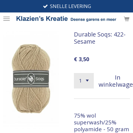
SNELLE LEVERING
Ga
direct
naar
de
Durable Soqs: 422-
hoofdinhoud
Sesame
€ 3,50
In
winkelwag
75% wol
superwash/25%
polyamide - 50 gram