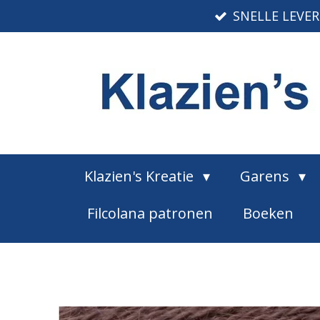
SNELLE LEVE
Ga
direct
naar
de
hoofdinhoud
Klazien's Kreatie
Garens
Filcolana patronen
Boeken