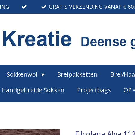
RING
GRATIS VERZENDING VANAF € 60
Sokkenwol
Breipakketten
Brei/Ha
Handgebreide Sokken
Projectbags
OP 
Filcolana Alva 112