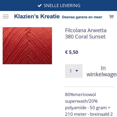
SNELLE LEVERING
Ga
direct
naar
de
Filcolana Arwetta
hoofdinhoud
380 Coral Sunset
€ 5,50
In
winkelwage
80%merinowol
superwash/20%
polyamide - 50 gram =
210 meter - breinaald 2