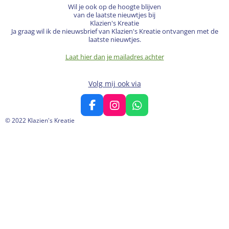
Wil je ook op de hoogte blijven
van de laatste nieuwtjes bij
Klazien's Kreatie
Ja graag wil ik de nieuwsbrief van Klazien's Kreatie ontvangen met de
laatste nieuwtjes.
Laat hier dan je mailadres achter
Volg mij ook via
F
I
W
a
n
h
© 2022 Klazien's Kreatie
c
s
a
e
t
t
b
a
s
o
g
A
o
r
p
k
a
p
m