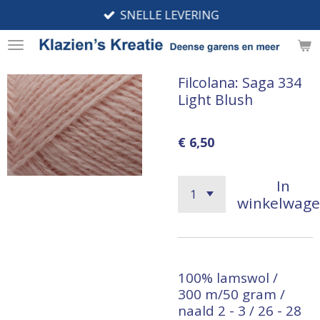
SNELLE LEVERING
Ga
direct
naar
de
Filcolana: Saga 334
hoofdinhoud
Light Blush
€ 6,50
In
winkelwag
100% lamswol /
300 m/50 gram /
naald 2 - 3 / 26 - 28