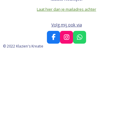
Laat hier dan je mailadres achter
Volg mij ook via
F
I
W
a
n
h
© 2022 Klazien's Kreatie
c
s
a
e
t
t
b
a
s
o
g
A
o
r
p
k
a
p
m