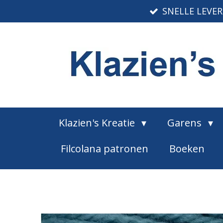
SNELLE LEVE
Ga
direct
naar
de
hoofdinhoud
Klazien's Kreatie
Garens
Filcolana patronen
Boeken