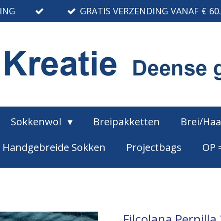
RING
GRATIS VERZENDING VANAF € 60
Sokkenwol
Breipakketten
Brei/Ha
Handgebreide Sokken
Projectbags
OP 
Filcolana Pernilla