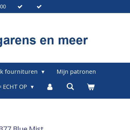
.00
ak fournituren
Mijn patronen
= ECHT OP
 377 Blue Mist