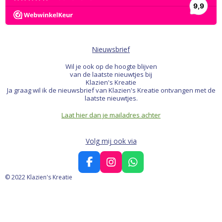
Nieuwsbrief
Wil je ook op de hoogte blijven
van de laatste nieuwtjes bij
Klazien's Kreatie
Ja graag wil ik de nieuwsbrief van Klazien's Kreatie ontvangen met de
laatste nieuwtjes.
Laat hier dan je mailadres achter
Volg mij ook via
F
I
W
a
n
h
© 2022 Klazien's Kreatie
c
s
a
e
t
t
b
a
s
o
g
A