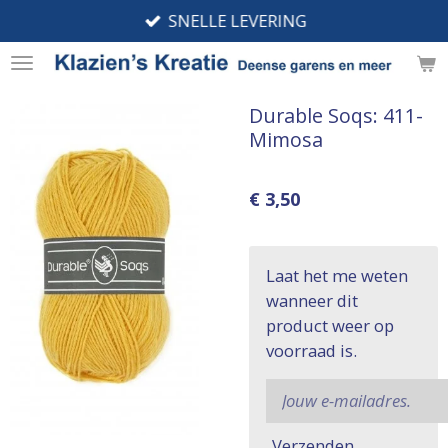
SNELLE LEVERING
Ga
direct
naar
de
Durable Soqs: 411-
hoofdinhoud
Mimosa
€ 3,50
Laat het me weten
wanneer dit
product weer op
voorraad is.
Verzenden