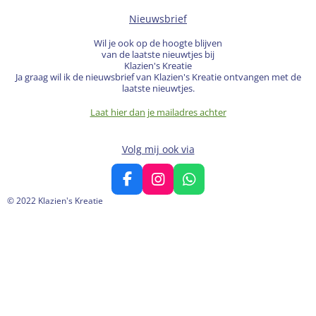
Nieuwsbrief
Wil je ook op de hoogte blijven
van de laatste nieuwtjes bij
Klazien's Kreatie
Ja graag wil ik de nieuwsbrief van Klazien's Kreatie ontvangen met de
laatste nieuwtjes.
Laat hier dan je mailadres achter
Volg mij ook via
F
I
W
a
n
h
© 2022 Klazien's Kreatie
c
s
a
e
t
t
b
a
s
o
g
A
o
r
p
k
a
p
m