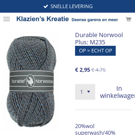
SNELLE LEVERING
Ga
direct
naar
de
Durable Norwool
hoofdinhoud
Plus: M235
OP = ECHT OP
€ 2,95
€ 4,75
In
winkelwage
20%wol
superwash/40%