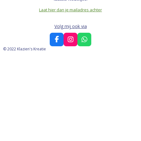
Laat hier dan je mailadres achter
Volg mij ook via
F
I
W
a
n
h
© 2022 Klazien's Kreatie
c
s
a
e
t
t
b
a
s
o
g
A
o
r
p
k
a
p
m