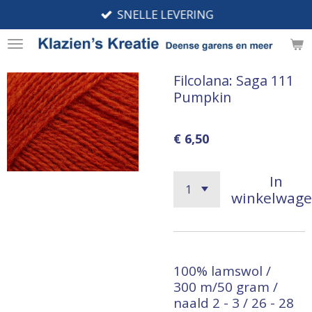
SNELLE LEVERING
Ga
direct
naar
de
Filcolana: Saga 111
hoofdinhoud
Pumpkin
€ 6,50
In
winkelwag
100% lamswol /
300 m/50 gram /
naald 2 - 3 / 26 - 28