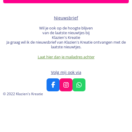
Nieuwsbrief
Wil je ook op de hoogte blijven
van de laatste nieuwtjes bij
Klazien's Kreatie
Ja graag wil ik de nieuwsbrief van Klazien's Kreatie ontvangen met de
laatste nieuwtjes.
Laat hier dan je mailadres achter
Volg mij ook via
F
I
W
a
n
h
© 2022 Klazien's Kreatie
c
s
a
e
t
t
b
a
s
o
g
A
o
r
p
k
a
p