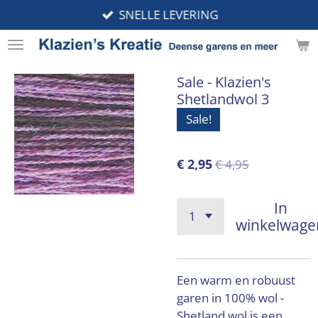
SNELLE LEVERING
Ga
direct
naar
de
Sale - Klazien's
hoofdinhoud
Shetlandwol 3
Sale!
€ 2,95
€ 4,95
In
winkelwage
Een warm en robuust
garen in 100% wol -
Shetland wol is een