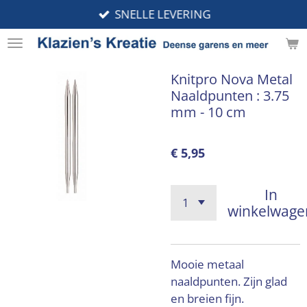
SNELLE LEVERING
Ga
direct
naar
de
Knitpro Nova Metal
hoofdinhoud
Naaldpunten : 3.75
mm - 10 cm
€ 5,95
In
winkelwage
Mooie metaal
naaldpunten. Zijn glad
en breien fijn.