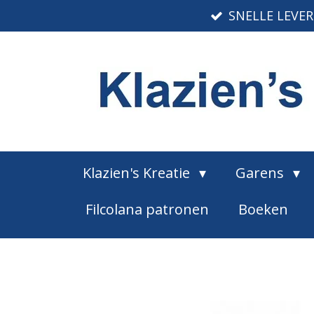
SNELLE LEVE
Ga
direct
naar
de
hoofdinhoud
Klazien's Kreatie
Garens
Filcolana patronen
Boeken