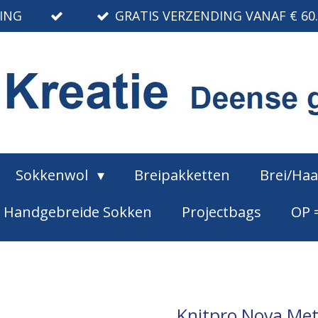
RING
GRATIS VERZENDING VANAF € 60
Sokkenwol
Breipakketten
Brei/Ha
Handgebreide Sokken
Projectbags
OP 
Knitpro Nova Met