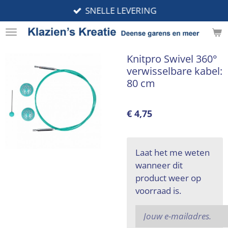
SNELLE LEVERING
Ga
direct
naar
de
Knitpro Swivel 360°
hoofdinhoud
verwisselbare kabel:
80 cm
€ 4,75
Laat het me weten
wanneer dit
product weer op
voorraad is.