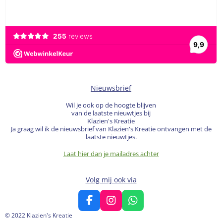
Nieuwsbrief
Wil je ook op de hoogte blijven
van de laatste nieuwtjes bij
Klazien's Kreatie
Ja graag wil ik de nieuwsbrief van Klazien's Kreatie ontvangen met de
laatste nieuwtjes.
Laat hier dan je mailadres achter
Volg mij ook via
F
I
W
a
n
h
© 2022 Klazien's Kreatie