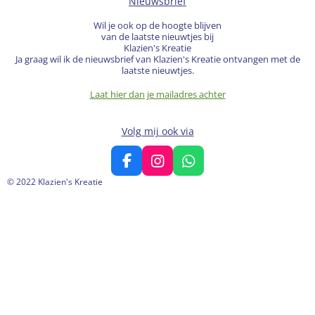
Nieuwsbrief
Wil je ook op de hoogte blijven
van de laatste nieuwtjes bij
Klazien's Kreatie
Ja graag wil ik de nieuwsbrief van Klazien's Kreatie ontvangen met de
laatste nieuwtjes.
Laat hier dan je mailadres achter
Volg mij ook via
F
I
W
a
n
h
© 2022 Klazien's Kreatie
c
s
a
e
t
t
b
a
s
o
g
A
o
r
p
k
a
p
m