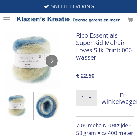
SNELLE LEVERING
Ga
direct
naar
de
Rico Essentials
hoofdinhoud
Super Kid Mohair
Loves Silk Print: 006
wasser
€ 22,50
In
winkelwage
70% mohair/30%zijde -
50 gram = ca 400 meter