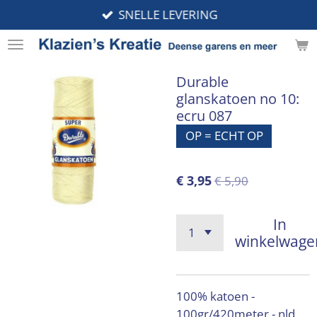
SNELLE LEVERING
Ga
direct
naar
de
Durable
hoofdinhoud
glanskatoen no 10:
ecru 087
OP = ECHT OP
€ 3,95
€ 5,90
In
winkelwage
100% katoen -
100gr/420meter - nld